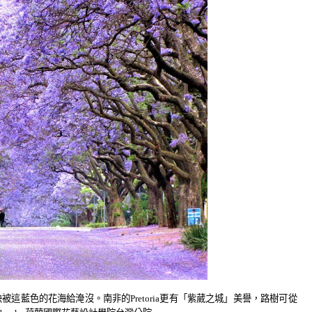
被這藍色的花海給淹沒。南非的Pretoria更有「紫葳之城」美譽，路樹可從