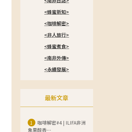
<南非日誌>
<蜂蜜新知>
<咖啡解密>
<非人旅行>
<蜂蜜煮食>
<南非外傳>
<永續發展>
最新文章
1
咖啡解密#4 | ILIFA非洲
象果醇香⋯