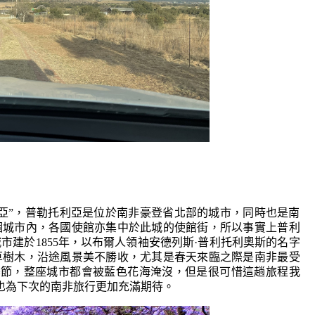
亞”，普勒托利亞是位於南非豪登省北部的城市，同時也是南
個城市內，各國使館亦集中於此城的使館街，所以事實上普利
市建於1855年，以布爾人領袖安德列斯·普利托利奧斯的名字
草樹木，沿途風景美不勝收，尤其是春天來臨之際是南非最受
盛開的季節，整座城市都會被藍色花海淹沒，但是很可惜這趟旅程我
也為下次的南非旅行更加充滿期待。