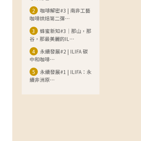
2
咖啡解密#3 | 南非工藝
咖啡烘焙第二彈⋯
3
蜂蜜新知#3｜那山，那
谷，那最美麗的IL⋯
4
永續發展#2 | ILIFA 碳
中和咖啡⋯
5
永續發展#1 | ILIFA：永
續非洲原⋯