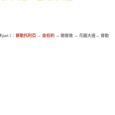
rt 1：
普勒托利亞 →
金伯利
→ 開普敦 → 花園大道→ 普勒