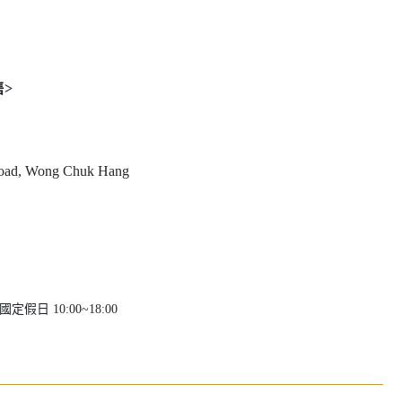
售>
 Road, Wong Chuk Hang
假日 10:00~18:00