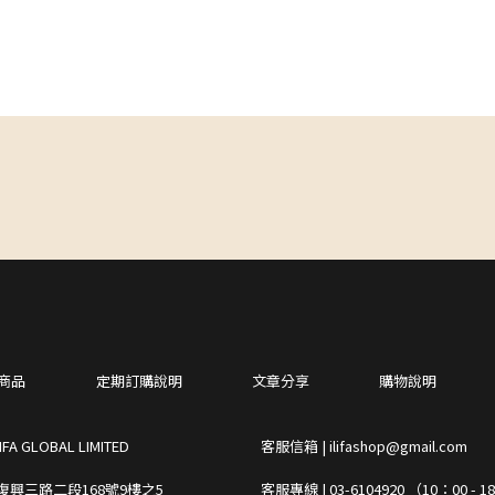
商品
定期訂購說明
文章分享
購物說明
GLOBAL LIMITED
客服信箱 | ilifashop@gmail.com
復興三路二段168號9樓之5
客服專線 | 03-6104920 （10：00 - 