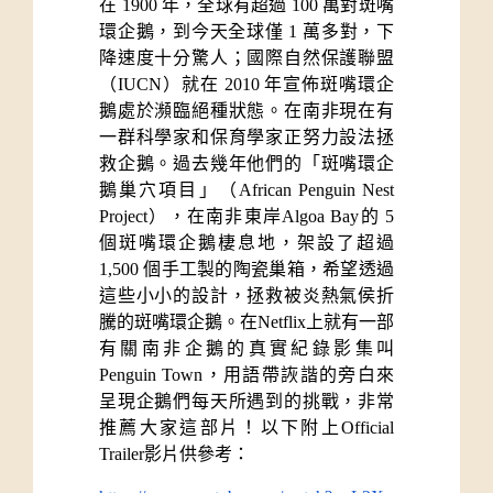
在 1900 年，全球有超過 100 萬對斑嘴
環企鵝，到今天全球僅 1 萬多對，下
降速度十分驚人；國際自然保護聯盟
（IUCN）就在 2010 年宣佈斑嘴環企
鵝處於瀕臨絕種狀態。在南非現在有
一群科學家和保育學家正努力設法拯
救企鵝。過去幾年他們的「斑嘴環企
鵝巢穴項目」（African Penguin Nest 
Project），在南非東岸Algoa Bay的 5 
個斑嘴環企鵝棲息地，架設了超過 
1,500 個手工製的陶瓷巢箱，希望透過
這些小小的設計，拯救被炎熱氣侯折
騰的斑嘴環企鵝。在Netflix上就有一部
有關南非企鵝的真實紀錄影集叫
Penguin Town，用語帶詼諧的旁白來
呈現企鵝們每天所遇到的挑戰，非常
推薦大家這部片！以下附上Official 
Trailer影片供參考：