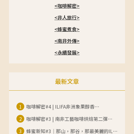
<咖啡解密>
<非人旅行>
<蜂蜜煮食>
<南非外傳>
<永續發展>
最新文章
1
咖啡解密#4 | ILIFA非洲象果醇香⋯
2
咖啡解密#3 | 南非工藝咖啡烘焙第二彈⋯
3
蜂蜜新知#3｜那山，那谷，那最美麗的IL⋯