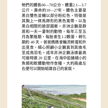
牠們的體長60—70公分，體重2.1—3.7
公斤，壽命約10—27年，體色主要是
黑白雙色並輔以部分粉紅色，特徵是
其胸上一條馬蹄形的黑色寬帶，以及
黑白相間的臉部圖案。非洲企鵝是群
居和一夫一妻制的動物，每年三至五
月為繁殖期，每胎會生1-2顆蛋，孵化
期約 40 天，爸爸媽媽會輪流孵蛋和外
出覓食，細心照顧小企鵝直到其換毛
至成鳥羽毛。成年非洲企鵝泳速最高
可達時速 20 公里，在海中追捕細小的
魚類和軟體動物作食糧，大約兩歲左
右便可以開始組建自己的家庭。