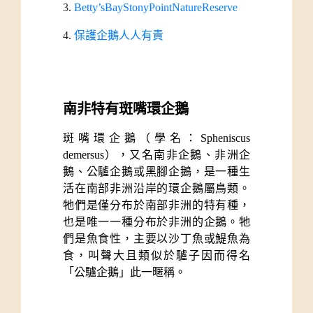
3.
Betty’sBayStonyPointNatureReserve
4.
保護企鵝人人有責
南非特有斑嘴環企鵝
斑嘴環企鵝（學名：Spheniscus 
demersus），又名南非企鵝、非洲企
鵝、公驢企鵝或黑腳企鵝，是一種生
活在南部非洲沿岸的環企鵝屬鳥類。
牠們是僅分布於南部非洲的特有種，
也是唯一一種分布於非洲的企鵝。牠
們是魚食性，主要以沙丁魚或鯷魚為
食，叫聲大且類似於驢子因而得名
「公驢企鵝」此一暱稱。