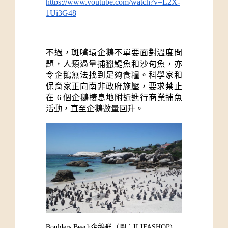
https://www.youtube.com/watch?v=L2X-
1Ui3G48
不過，斑嘴環企鵝不單要面對溫度問
題，人類過量捕獵鯷魚和沙甸魚，亦
令企鵝無法找到足夠食糧。科學家和
保育家正向南非政府施壓，要求禁止
在 6 個企鵝棲息地附近進行商業捕魚
活動，直至企鵝數量回升。
Boulders Beach企鵝群
（圖：ILIFASHOP)