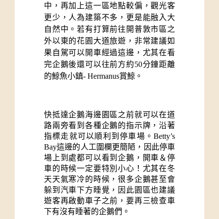
中，再加上這一區地點較偏，觀光客
更少，人為建築不多，更是能融入大
自然中。若有打算前往開普敦市區之
外以東的花園大道旅遊，非常建議如
果自駕可以開車經過這邊，尤其在看
完企鵝後還可以往前方約50分鐘距離
的鯨魚小鎮- Hermanus賞鯨。
快抵達企鵝海邊園區之前就可以在道
路兩旁看到各種企鵝的指示牌，沿著
指標走就可以順利到停車場。Betty’s 
Bay這邊的人工圍欄更簡陋，因此停車
場上到處都可以看到企鵝，開車＆停
車的時候一定要特別小心！尤其在冬
天天氣寒冷的時候，很多企鵝甚至會
躲到汽車下方睡覺，因此園區也建議
遊客再啟動車子之前，要再三檢查車
下有沒有睡著的企鵝們。